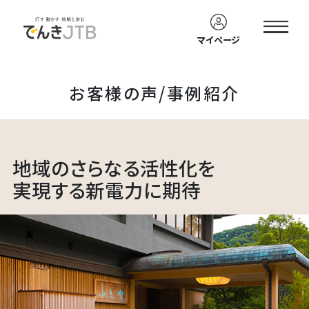
電力料金削減メニューを
でんきJTB
ご検討中の皆様
資料
カンタン
マイページ
ダウンロード
お見積り
お客様の声/事例紹介
地域のさらなる活性化を
実現する新電力に期待