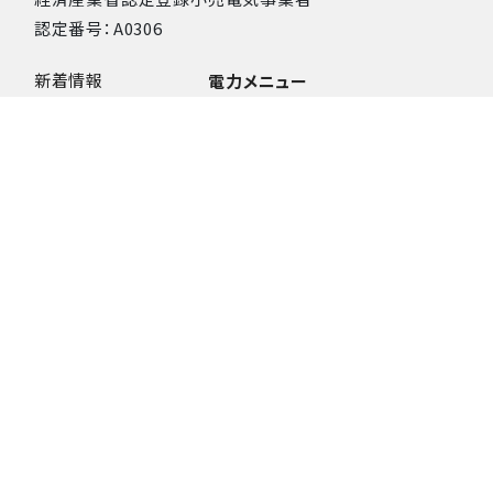
認定番号：A0306
新着情報
電力メニュー
●電気料金削減
コンセプト
燃料費調整単価・再生可能エネル
SDGsの取り組み
ギー発電促進賦課金単価
記事メディア掲載​
●環境配慮​
CO
ゼロシリーズ
2
®
●CO
ゼロMICE
2
●CO
ゼロSTAY​
2
CO
可視化
2
●CO
排出量可視化ツール（トラ
2
イアル版）​