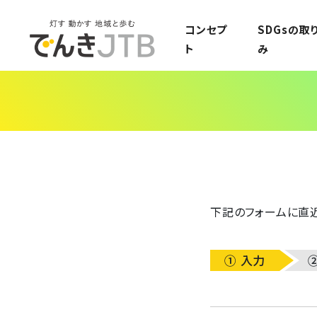
でんきJTB
コンセプ
SDGsの取
ト
み
下記のフォームに直近
① 入力