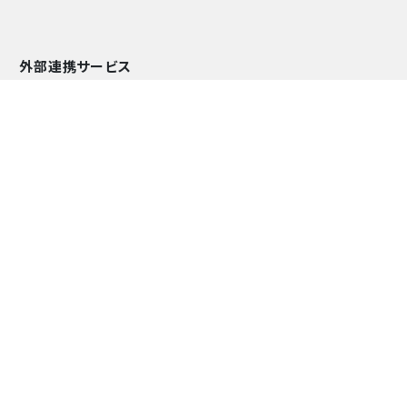
外部連携サービス
●おまかSAVE-Air​
●EV・充放電器リースサービス
●太陽光発電オンサイトサービス
導入実績
よくあるご質問
環境価値
カンタンお見積り
資料ダウンロード
お問い合わせ