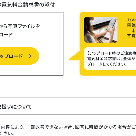
​電気料金請求書​の添付
カメ
電気
から​写真ファイルを​
↓
ロード​
写真
【アップロード時のご注意事
ップロード
電気料金請求書​​は、全体
プロードしてください。
取扱いについて
内容により、一部返答できない場合、回答に時間がかかる場合がご
ださい。