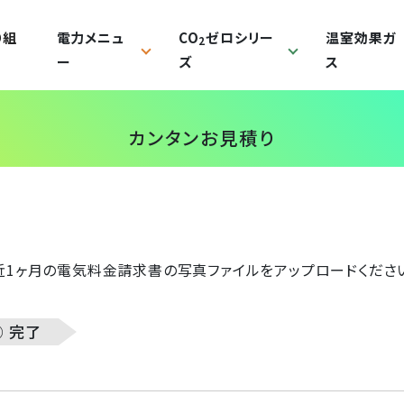
り組
電力メニュ
CO
ゼロシリー
温室効果ガ
2
ー
ズ
ス
2
カンタンお見積り
2
1ヶ月の電気料金請求書​の写真ファイルをアップロードくださ
② 完了