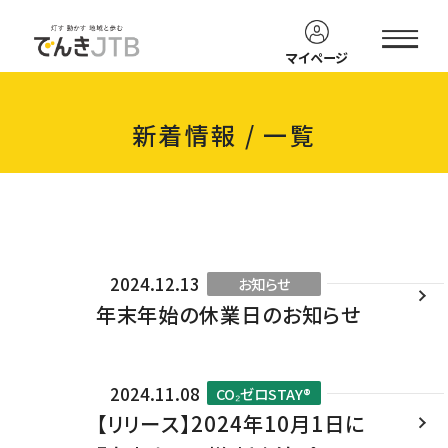
電力料金削減メニューを
でんきJTB
ご検討中の皆様
資料
カンタン
マイページ
ダウンロード
お見積り
新着情報 / 一覧
2024.12.13
お知らせ
年末年始の休業日のお知らせ
2024.11.08
CO₂ゼロSTAY®
【リリース】2024年10月1日に