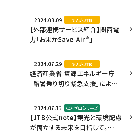
JTBコミュニケーションデザイ
ン 代表取締役社長執行役員
2024.08.09
でんきJTB
藤原卓行氏に聞く
【外部連携サービス紹介】関西電
力「おまかSave-Air®」
2024.07.29
でんきJTB
経済産業省 資源エネルギー庁
「酷暑乗り切り緊急支援」による
電気料金の特別措置について
2024.07.12
CO₂ゼロシリーズ
【JTB公式note】観光と環境配慮
が両立する未来を目指して。
JTBグループが取り組む「CO₂ゼ