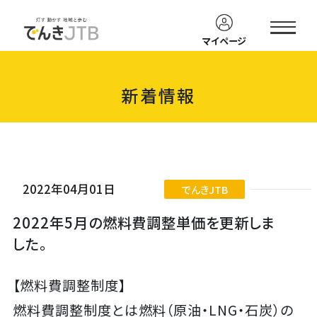
電力料金削減メニューを
でんきJTB
ご検討中の皆様
資料
カンタン
マイページ
ダウンロード
お見積り
新着情報
2022年04月01日
でんきJTB
2022年5月の燃料費調整単価を更新しま
した。
【燃料費調整制度】
燃料費調整制度とは燃料（原油・LNG・石炭）の